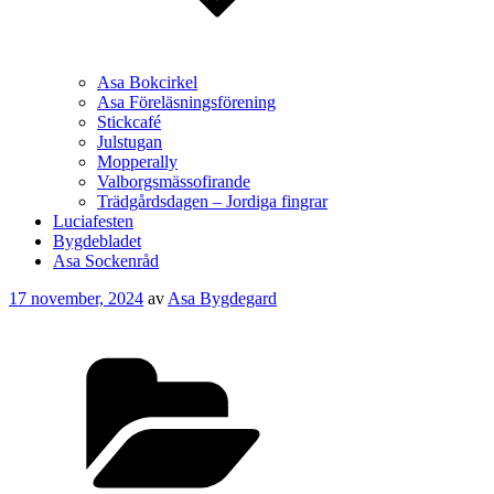
Asa Bokcirkel
Asa Föreläsningsförening
Stickcafé
Julstugan
Mopperally
Valborgsmässofirande
Trädgårdsdagen – Jordiga fingrar
Luciafesten
Bygdebladet
Asa Sockenråd
Publicerat
17 november, 2024
av
Asa Bygdegard
Kategorier