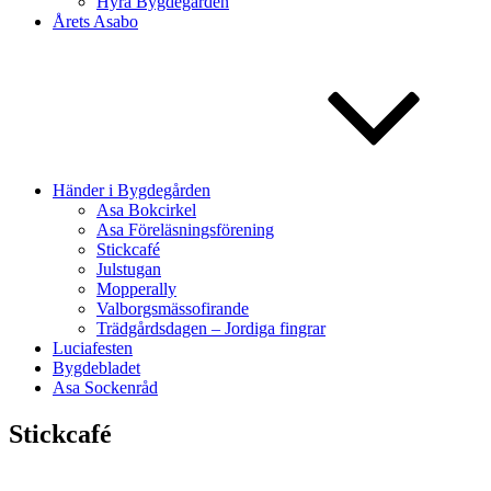
Hyra Bygdegården
Årets Asabo
Händer i Bygdegården
Asa Bokcirkel
Asa Föreläsningsförening
Stickcafé
Julstugan
Mopperally
Valborgsmässofirande
Trädgårdsdagen – Jordiga fingrar
Luciafesten
Bygdebladet
Asa Sockenråd
Stickcafé