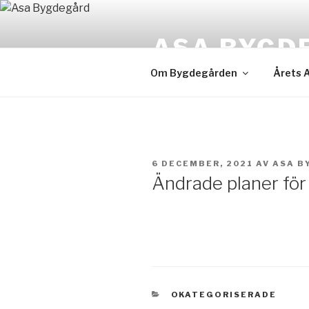
Hoppa
till
ASA BYGD
innehåll
Om Bygdegården
Årets 
PUBLICERAT
6 DECEMBER, 2021
AV
ASA B
Ändrade planer för
KATEGORIER
OKATEGORISERADE