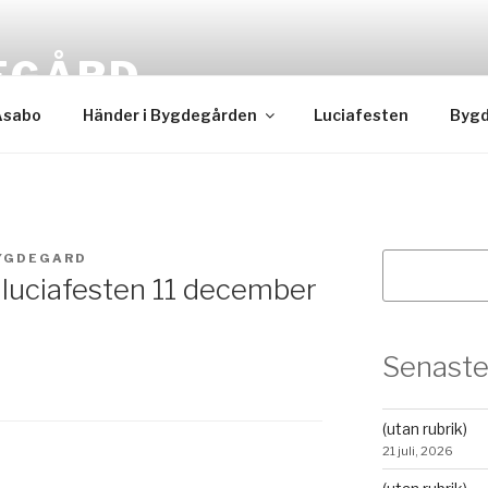
EGÅRD
Asabo
Händer i Bygdegården
Luciafesten
Bygd
YGDEGARD
Sök
 luciafesten 11 december
Senaste
(utan rubrik)
21 juli, 2026