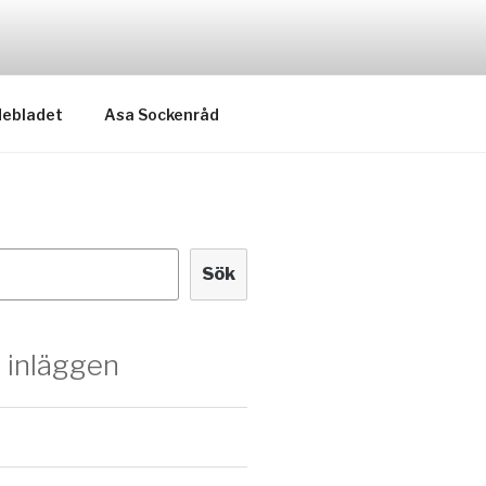
ebladet
Asa Sockenråd
Sök
 inläggen