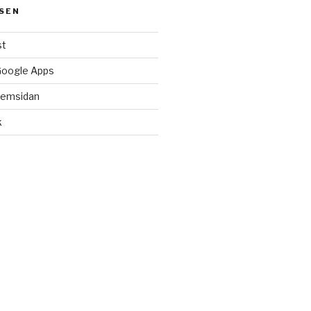
SEN
st
Google Apps
hemsidan
k